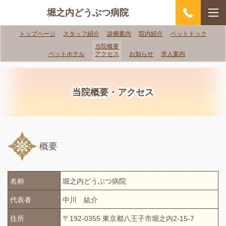
堀之内どうぶつ病院
トップページ
スタッフ紹介
診療案内
院内紹介
ペットドック
当院概要
ペットホテル
アクセス
お知らせ
求人案内
当院概要・アクセス
概要
名称
堀之内どうぶつ病院
代表者
中川 紘介
住所
〒192-0355 東京都八王子市堀之内2-15-7